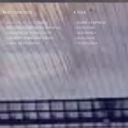
FALE CONOSCO
A TLGA
» SOLICITAÇÃO DE COTAÇÃO
» SOBRE A EMPRESA
» SOLICITAÇÃO DE VISITA COMERCIAL
» ESTRUTURA
» CADASTRO DE FORNECEDOR
» SEGURANÇA
» CADASTRO PARA AGREGADOS
» QUALIDADE
- CANAL DE DENÚNCIA
» TECNOLOGIA